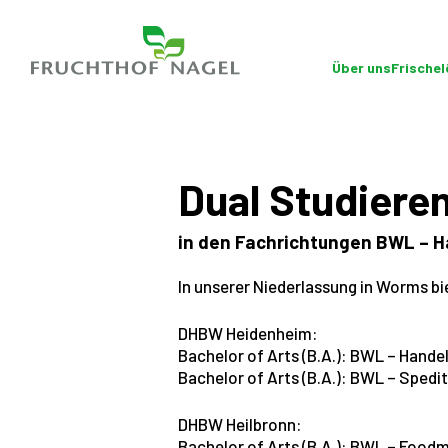
Über uns
Frische
Dual Studiere
in den Fachrichtungen BWL – H
In unserer Niederlassung in Worms b
DHBW Heidenheim:
Bachelor of Arts (B.A.): BWL – Hande
Bachelor of Arts (B.A.): BWL – Spedi
DHBW Heilbronn:
Bachelor of Arts (B.A.): BWL – Foo