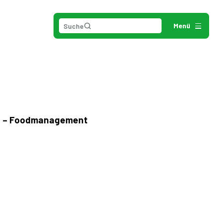
Suche
Menü
BWL – Foodmanagement